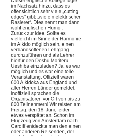
Dieser englische Kollege fügte
im Nachsatz hinzu, dass es
offensichtlich sehr viele „cutting
edges“ gibt; „wie ein elektrischer
Rasierer“. Dies nennt man dann
wohl englischen Humor.
Zurück zur Idee. Sollte es
vielleicht im Sinne der Harmonie
im Aikido möglich sein, einen
verbandsoffenen Lehrgang
durchzuführen und als Lehrer
hierfür den Doshu Moriteru
Ueshiba einzuladen? Ja, es war
möglich und es war eine tolle
Veranstaltung. Offiziell waren
600 Aikidoka aus England und
aller Herren Länder gemeldet.
Inoffiziell sprachen die
Organisatoren vor Ort von bis zu
800 Teilnehmern! Wir reisten am
Freitag, den 18. Juni, leider
etwas verspätet an. Schon im
Flugzeug von Amsterdam nach
Cardiff entdeckte man den einen
oder anderen Reisenden, der