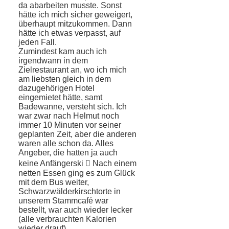
da abarbeiten musste. Sonst
hätte ich mich sicher geweigert,
überhaupt mitzukommen. Dann
hätte ich etwas verpasst, auf
jeden Fall.
Zumindest kam auch ich
irgendwann in dem
Zielrestaurant an, wo ich mich
am liebsten gleich in dem
dazugehörigen Hotel
eingemietet hätte, samt
Badewanne, ver­steht sich. Ich
war zwar nach Helmut noch
immer 10 Minuten vor seiner
geplanten Zeit, aber die anderen
waren alle schon da. Alles
Angeber, die hatten ja auch
keine Anfängerski  Nach einem
netten Essen ging es zum Glück
mit dem Bus weiter,
Schwarzwälderkirschtorte in
unserem Stammcafé war
bestellt, war auch wieder lecker
(alle verbrauchten Kalorien
wieder drauf).