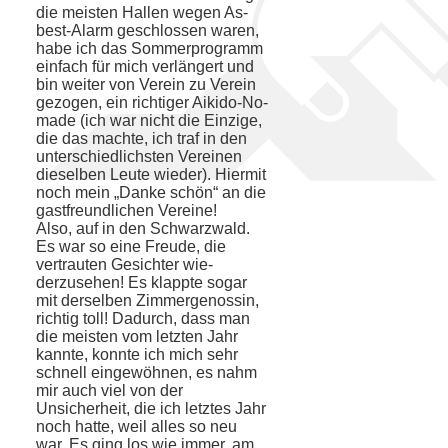
die meisten Hallen wegen As­
best-Alarm geschlossen waren,
habe ich das Sommerprogramm
einfach für mich verlängert und
bin weiter von Verein zu Verein
gezogen, ein richtiger Aikido-No­
made (ich war nicht die Einzige,
die das machte, ich traf in den
unterschiedlichsten Vereinen
dieselben Leute wieder). Hiermit
noch mein „Danke schön“ an die
gast­freundlichen Vereine!
Also, auf in den Schwarzwald.
Es war so eine Freude, die
vertrauten Gesichter wie­
derzusehen! Es klappte sogar
mit dersel­ben Zimmergenossin,
richtig toll! Dadurch, dass man
die meisten vom letzten Jahr
kannte, konnte ich mich sehr
schnell ein­gewöhnen, es nahm
mir auch viel von der
Unsicherheit, die ich letztes Jahr
noch hatte, weil alles so neu
war. Es ging los wie immer, am