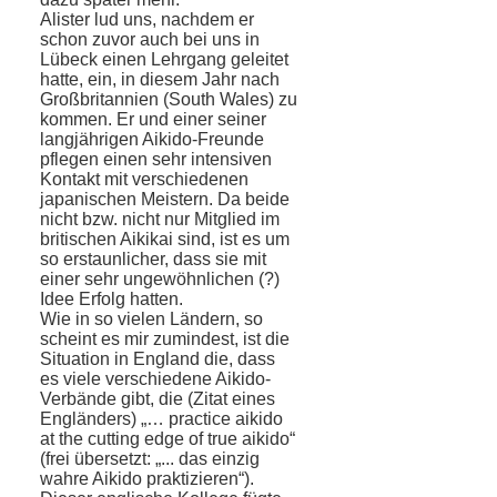
Alister lud uns, nachdem er
schon zuvor auch bei uns in
Lübeck einen Lehrgang geleitet
hatte, ein, in diesem Jahr nach
Großbritannien (South Wales) zu
kommen. Er und einer seiner
langjährigen Aikido-Freunde
pflegen einen sehr intensiven
Kontakt mit verschiedenen
japanischen Meistern. Da beide
nicht bzw. nicht nur Mitglied im
britischen Aikikai sind, ist es um
so erstaunlicher, dass sie mit
einer sehr ungewöhnlichen (?)
Idee Erfolg hatten.
Wie in so vielen Ländern, so
scheint es mir zumindest, ist die
Situation in England die, dass
es viele verschiedene Aikido-
Verbände gibt, die (Zitat eines
Engländers) „… practice aikido
at the cutting edge of true aikido“
(frei übersetzt: „... das einzig
wahre Aikido praktizieren“).