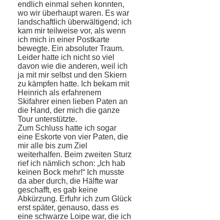
endlich einmal sehen konnten,
wo wir überhaupt waren. Es war
landschaftlich überwältigend; ich
kam mir teilweise vor, als wenn
ich mich in einer Postkarte
bewegte. Ein absoluter Traum.
Leider hatte ich nicht so viel
davon wie die anderen, weil ich
ja mit mir selbst und den Skiern
zu kämpfen hatte. Ich be­kam mit
Heinrich als erfahrenem
Skifahrer einen lieben Paten an
die Hand, der mich die ganze
Tour unterstützte.
Zum Schluss hatte ich sogar
eine Es­korte von vier Paten, die
mir alle bis zum Ziel
weiterhalfen. Beim zweiten Sturz
rief ich nämlich schon: „Ich hab
keinen Bock mehr!“ Ich musste
da aber durch, die Hälfte war
geschafft, es gab keine
Abkürzung. Erfuhr ich zum Glück
erst später, genauso, dass es
eine schwarze Loipe war, die ich