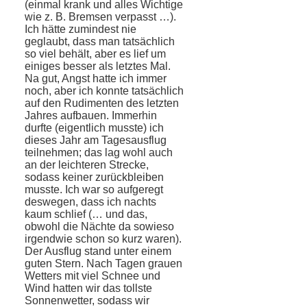
(einmal krank und alles Wichtige
wie z. B. Bremsen ver­passt …).
Ich hätte zumindest nie
geglaubt, dass man tatsächlich
so viel behält, aber es lief um
einiges besser als letztes Mal.
Na gut, Angst hatte ich immer
noch, aber ich konnte tatsächlich
auf den Rudimenten des letzten
Jahres aufbauen. Immerhin
durfte (eigentlich musste) ich
dieses Jahr am Ta­gesausflug
teilnehmen; das lag wohl auch
an der leichteren Strecke,
sodass keiner zurückbleiben
musste. Ich war so aufgeregt
deswegen, dass ich nachts
kaum schlief (… und das,
obwohl die Nächte da sowieso
irgendwie schon so kurz waren).
Der Ausflug stand unter einem
guten Stern. Nach Tagen grauen
Wetters mit viel Schnee und
Wind hatten wir das tollste
Sonnenwetter, sodass wir