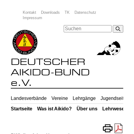
Kontakt
Downloads
TK
Datenschutz
Impressum
DEUTSCHER
AIKIDO-BUND
e.V.
Landesverbände
Vereine
Lehrgänge
Jugendseiten
Startseite
Was ist Aikido?
Über uns
Lehrwesen