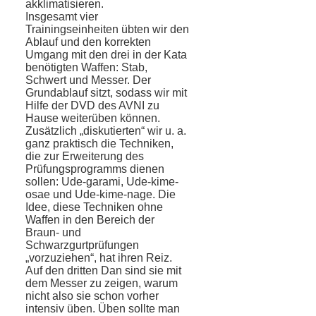
akklimatisieren.
Insgesamt vier
Trainingseinheiten übten wir den
Ablauf und den korrekten
Umgang mit den drei in der Kata
benötigten Waffen: Stab,
Schwert und Messer. Der
Grundablauf sitzt, sodass wir mit
Hilfe der DVD des AVNI zu
Hause weiterüben können.
Zusätzlich „diskutierten“ wir u. a.
ganz praktisch die Techniken,
die zur Erweiterung des
Prüfungsprogramms dienen
sollen: Ude-garami, Ude-kime-
osae und Ude-kime-nage. Die
Idee, diese Techniken ohne
Waffen in den Bereich der
Braun- und
Schwarzgurtprüfungen
„vorzuziehen“, hat ihren Reiz.
Auf den dritten Dan sind sie mit
dem Messer zu zeigen, warum
nicht also sie schon vorher
intensiv üben. Üben sollte man