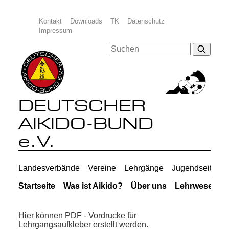
Kontakt
Downloads
TK
Datenschutz
Impressum
DEUTSCHER
AIKIDO-BUND
e.V.
Landesverbände
Vereine
Lehrgänge
Jugendseiten
Startseite
Was ist Aikido?
Über uns
Lehrwesen
Hier können PDF - Vordrucke für
Lehrgangsaufkleber erstellt werden.