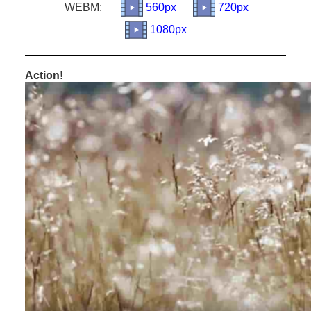
WEBM:
560px
720px
1080px
Action!