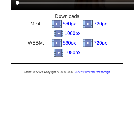
Downloads
MP4:
560px
720px
1080px
WEBM:
560px
720px
1080px
Stand: 08/2026 Copyright © 2000-2026
Gisbert Burckardt Webdesign