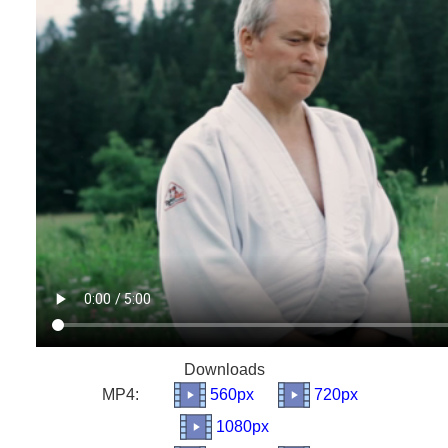
Downloads
MP4:
560px
720px
1080px