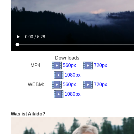
Downloads
MP4:
560px
720px
1080px
WEBM:
560px
720px
1080px
Was ist Aikido?