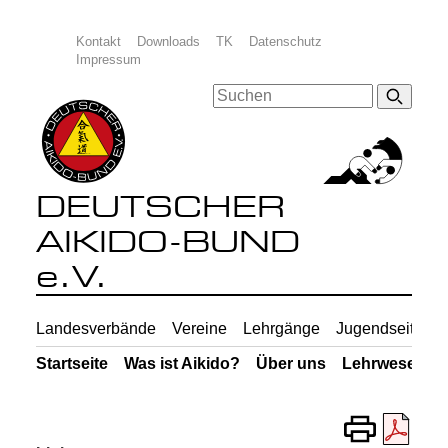
Kontakt
Downloads
TK
Datenschutz
Impressum
DEUTSCHER
AIKIDO-BUND
e.V.
Landesverbände
Vereine
Lehrgänge
Jugendseiten
Startseite
Was ist Aikido?
Über uns
Lehrwesen