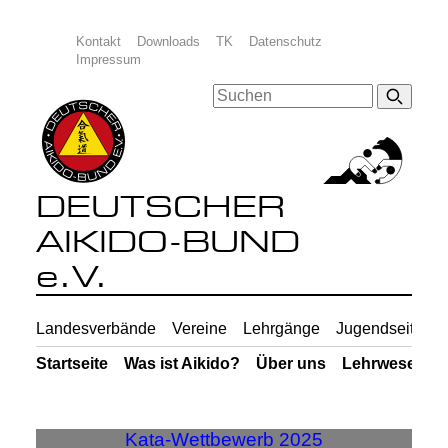
Kontakt
Downloads
TK
Datenschutz
Impressum
DEUTSCHER
AIKIDO-BUND
e.V.
Landesverbände
Vereine
Lehrgänge
Jugendseiten
Startseite
Was ist Aikido?
Über uns
Lehrwesen
Kata-Wettbewerb 2025