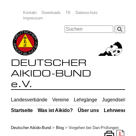
Kontakt
Downloads
TK
Datenschutz
Impressum
DEUTSCHER
AIKIDO-BUND
e.V.
Landesverbände
Vereine
Lehrgänge
Jugendseiten
Startseite
Was ist Aikido?
Über uns
Lehrwesen
Deutscher Aikido-Bund
>
Blog
>
Vorgehen bei Dan-Prüfungen