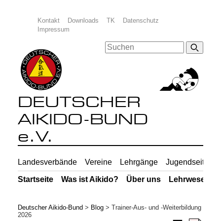
Kontakt
Downloads
TK
Datenschutz
Impressum
DEUTSCHER
AIKIDO-BUND
e.V.
Landesverbände
Vereine
Lehrgänge
Jugendseiten
Startseite
Was ist Aikido?
Über uns
Lehrwesen
Deutscher Aikido-Bund
>
Blog
>
Trainer-Aus- und -Weiterbildung
2026