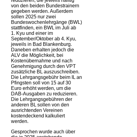
reduzieren, die jeweils hälftig
von den beiden Bundestrainern
gegeben werden. Außerdem
sollen 2025 nur zwei
Bundeswochen­lehrgänge (BWL)
stattfinden, ein BWL im Juli ab
1. Kyu und einer im
September/Oktober ab 4. Kyu,
jeweils in Bad Blankenburg.
Daneben erhalten jedoch die
ALV die Möglichkeit, bei
Kostenübernahme und nach
Genehmigung durch den VPT
zusätzliche BL auszuschreiben.
Die Lehrgangs­gebühr beim IL an
Pfingsten soll von 15 auf 30
Euro erhöht werden, um die
DAB-Ausgaben zu reduzieren.
Die Lehr­gangs­gebühren der
anderen BL sollen von den
ausrichtenden Vereinen
kostendeckend kalkuliert
werden.
Gesprochen wurde auch über