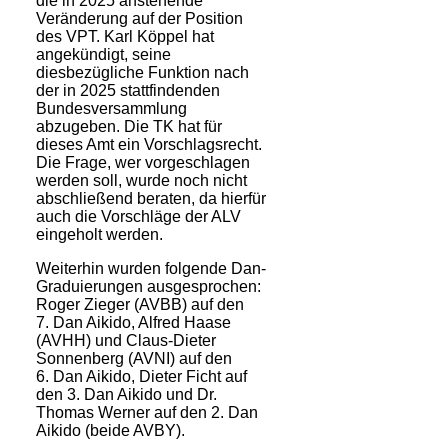
die in 2025 anstehende
Veränderung auf der Position
des VPT. Karl Köppel hat
angekündigt, seine
diesbezügliche Funktion nach
der in 2025 stattfindenden
Bundes­versammlung
abzugeben. Die TK hat für
dieses Amt ein Vorschlagsrecht.
Die Frage, wer vorgeschla­gen
werden soll, wurde noch nicht
abschließend beraten, da hierfür
auch die Vorschläge der ALV
eingeholt werden.
Weiterhin wurden folgende Dan-
Graduierungen ausgesprochen:
Roger Zieger (AVBB) auf den
7. Dan Aikido, Alfred Haase
(AVHH) und Claus-Dieter
Sonnenberg (AVNI) auf den
6. Dan Aikido, Dieter Ficht auf
den 3. Dan Aikido und Dr.
Thomas Werner auf den 2. Dan
Aikido (beide AVBY).