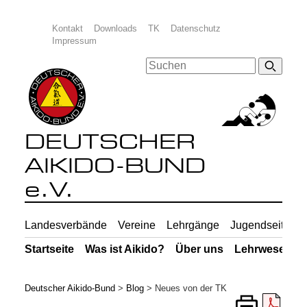
Kontakt
Downloads
TK
Datenschutz
Impressum
DEUTSCHER
AIKIDO-BUND
e.V.
Landesverbände
Vereine
Lehrgänge
Jugendseiten
Startseite
Was ist Aikido?
Über uns
Lehrwesen
Deutscher Aikido-Bund
>
Blog
>
Neues von der TK