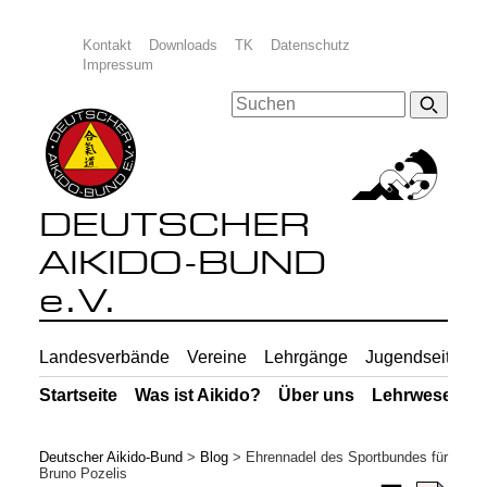
Kontakt
Downloads
TK
Datenschutz
Impressum
DEUTSCHER
AIKIDO-BUND
e.V.
Landesverbände
Vereine
Lehrgänge
Jugendseiten
Startseite
Was ist Aikido?
Über uns
Lehrwesen
Deutscher Aikido-Bund
>
Blog
>
Ehrennadel des Sportbundes für
Bruno Pozelis