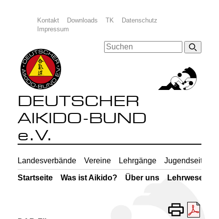
Kontakt
Downloads
TK
Datenschutz
Impressum
DEUTSCHER
AIKIDO-BUND
e.V.
Landesverbände
Vereine
Lehrgänge
Jugendseiten
Startseite
Was ist Aikido?
Über uns
Lehrwesen