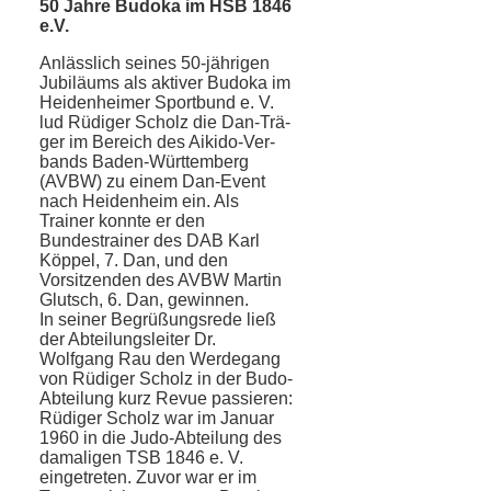
50 Jahre Budoka im HSB 1846
e.V.
Anlässlich seines 50-jährigen
Jubiläums als aktiver Budoka im
Heidenheimer Sport­bund e. V.
lud Rüdiger Scholz die Dan-Trä­
ger im Bereich des Aikido-Ver­
bands Ba­den-Württemberg
(AVBW) zu einem Dan-Event
nach Heidenheim ein. Als
Trainer konnte er den
Bundestrainer des DAB Karl
Köppel, 7. Dan, und den
Vorsitzenden des AVBW Martin
Glutsch, 6. Dan, gewinnen.
In seiner Begrüßungsrede ließ
der Ab­teilungsleiter Dr.
Wolfgang Rau den Wer­degang
von Rüdiger Scholz in der Budo-
Abteilung kurz Revue passieren:
Rüdiger Scholz war im Januar
1960 in die Judo-Abteilung des
damaligen TSB 1846 e. V.
eingetreten. Zuvor war er im