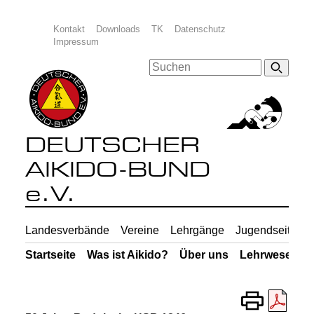
Kontakt
Downloads
TK
Datenschutz
Impressum
DEUTSCHER
AIKIDO-BUND
e.V.
Landesverbände
Vereine
Lehrgänge
Jugendseiten
Startseite
Was ist Aikido?
Über uns
Lehrwesen