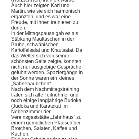
Auch hier zeigten Karl und
Martin, wie sie sich har­monisch
er­gänz­ten, und es war eine
Freude, mit ihnen trainieren zu
dürfen.
In der Mittagspause gab es als
Stärkung Maultaschen in der
Brühe, schwäbischen
Kartoffelsalat und Krautsalat. Da
das Wet­ter sich von seiner
schönsten Seite zeigte, konnten
nicht nur ausgiebige Gespräche
geführt werden. Spaziergänge in
der Sonne waren ein kleines
„Sahnehäub­chen“.
Nach dem Nachmittagstraining
trafen sich alle Teilnehmer und
noch einige lang­jährige Budoka
(Judoka und Karateka) im
Nebenzimmer der
Vereinsgaststätte „Jahn­haus“ zu
einem gemütlichen Plausch bei
Brötchen, Salaten, Kaffee und
Kuchen.