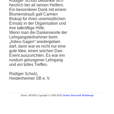
Rüdiger Scholz bedankte sich
herzlich bei all seinen Helfern.
Ein besonderer Dank mit einem
Blumenstrauß galt Carmen
Biskup für ihren unermüdlichen
Einsatz in der Organisation und
ihre tatkräftige Hilfe.
Wenn man die Dankesworte der
Lehr­gangsteilnehmer beim
„Adieu-Sagen“ wie­dergeben
darf, dann war es nicht nur eine
gute Idee, einen solchen Dan-
Event auszu­richten. Es war ein
rundum gelungener Lehrgang
und ein tolles Treffen.
Rüdiger Scholz,
Heidenheimer SB e. V.
Stand: 08/2026 Copyright © 2000-2026
Gisbert Burckardt Webdesign