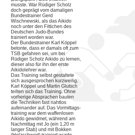
musste. War Rüdiger Scholz
doch geprägt vom damaligen
Bundestrai­ner Gerd
Wischnewski, als das Aikido
noch unter den Fittichen des
Deutschen Judo-Bundes
trainiert worden war.
Der Bundestrainer Karl Köppel
betonte, dass er damals oft zum
TSB gefahren sei, um bei
Rüdiger Scholz Aikido zu lernen,
dieser also für ihn der erste
Aikidolehrer war.
Das Training selbst gestaltete
sich aus­gesprochen kurzweilig.
Karl Köppel und Martin Glutsch
teil­ten sich das Trai­ning. Ohne
vorhe­rige Absprachen bauten
die Techni­ken fast nahtlos
aufeinander auf. Das Vormittags­
training war dem waf­fen­losen
Aikido gewidmet, wäh­rend am
Nach­mittag mit Jo (ein 1,20 m
lan­ger Stab) und mit Bok­ken
(Holz­schwert) trainiert wurde.